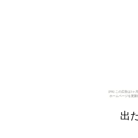
[PR] この広告は
ホームページを更新
出